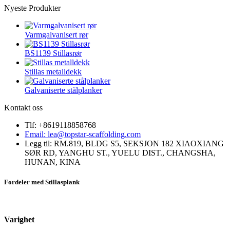
Nyeste Produkter
Varmgalvanisert rør
BS1139 Stillasrør
Stillas metalldekk
Galvaniserte stålplanker
Kontakt oss
Tlf: +8619118858768
Email: lea@topstar-scaffolding.com
Legg til: RM.819, BLDG S5, SEKSJON 182 XIAOXIANG
SØR RD, YANGHU ST., YUELU DIST., CHANGSHA,
HUNAN, KINA
Fordeler med Stillasplank
Varighet