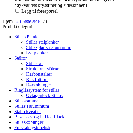
høykvalitets kryssfiner og sideskinner i
Legg til forespørsel
Hjem
1
2
3
Siste side
1/3
Produktkategori
Stillas Plank
Stillas stålplanker
Stillasplank i aluminium
Lvl planker
Stålrør
Stillasrør
Strukturelt stålrør
Karbonstålrør
Rustfritt rør
Rørkoblinger
Ringlåssystem for stillas
Octagonlock Stillas
Stillasramme
Stillas i aluminium
Stål rekvisitter
Base Jack og U Head Jack
Stillaskoblinger
Forskalingstilbehør