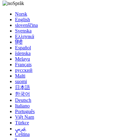
Språk
Norsk
English
slovenščina
Svenska
Ελληνικά
हिंदी
Español
íslenska
Melayu
Français
русский
Malti
suomi
日本語
한국어
Deutsch
Italiano
Português
Việt Nam
Türkçe
عربي
Čeština