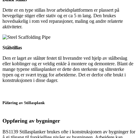
Dette er en type stillas hvor arbeidsplattformen er plassert på
bevegelige stiger eller stativ og er ca 5 m lang. Den brukes
hovedsakelig i rom ved reparasjoner, maling og andre relaterte
aktiviteter.
Stålstillas
Den er laget av stålrør festet til hverandre ved hjelp av stålbeslag
eller koblinger og er veldig enkle å montere og demontere. Blant de
mange typene stillasplanker er dette den sterkeste og slitesterke
typen og er svært trygg for arbeiderne. Det er derfor ofte brukt i
konstruksjonen i disse dager.
Påføring av Stillasplank
Oppføring av bygninger
BS1139 Stillasplanker brukes ofte i konstruksjonen av bygninger for
å gi tilgang til forskjellige nivåer av bygningen. Arbeidere kan