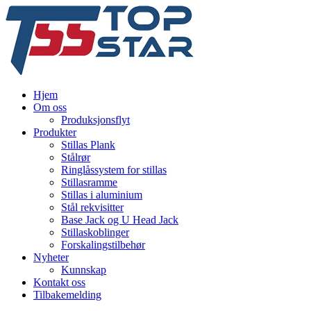
Hjem
Om oss
Produksjonsflyt
Produkter
Stillas Plank
Stålrør
Ringlåssystem for stillas
Stillasramme
Stillas i aluminium
Stål rekvisitter
Base Jack og U Head Jack
Stillaskoblinger
Forskalingstilbehør
Nyheter
Kunnskap
Kontakt oss
Tilbakemelding