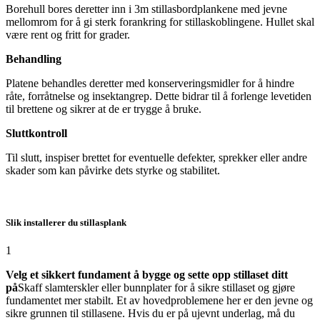
Borehull bores deretter inn i 3m stillasbordplankene med jevne
mellomrom for å gi sterk forankring for stillaskoblingene. Hullet skal
være rent og fritt for grader.
Behandling
Platene behandles deretter med konserveringsmidler for å hindre
råte, forråtnelse og insektangrep. Dette bidrar til å forlenge levetiden
til brettene og sikrer at de er trygge å bruke.
Sluttkontroll
Til slutt, inspiser brettet for eventuelle defekter, sprekker eller andre
skader som kan påvirke dets styrke og stabilitet.
Slik installerer du stillasplank
1
Velg et sikkert fundament å bygge og sette opp stillaset ditt
på
Skaff slamterskler eller bunnplater for å sikre stillaset og gjøre
fundamentet mer stabilt. Et av hovedproblemene her er den jevne og
sikre grunnen til stillasene. Hvis du er på ujevnt underlag, må du