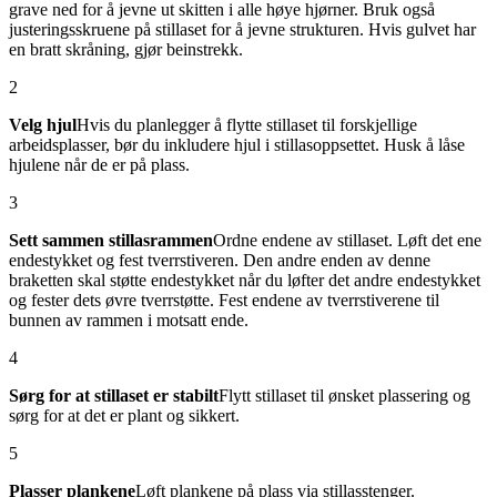
grave ned for å jevne ut skitten i alle høye hjørner. Bruk også
justeringsskruene på stillaset for å jevne strukturen. Hvis gulvet har
en bratt skråning, gjør beinstrekk.
2
Velg hjul
Hvis du planlegger å flytte stillaset til forskjellige
arbeidsplasser, bør du inkludere hjul i stillasoppsettet. Husk å låse
hjulene når de er på plass.
3
Sett sammen stillasrammen
Ordne endene av stillaset. Løft det ene
endestykket og fest tverrstiveren. Den andre enden av denne
braketten skal støtte endestykket når du løfter det andre endestykket
og fester dets øvre tverrstøtte. Fest endene av tverrstiverene til
bunnen av rammen i motsatt ende.
4
Sørg for at stillaset er stabilt
Flytt stillaset til ønsket plassering og
sørg for at det er plant og sikkert.
5
Plasser plankene
Løft plankene på plass via stillasstenger.