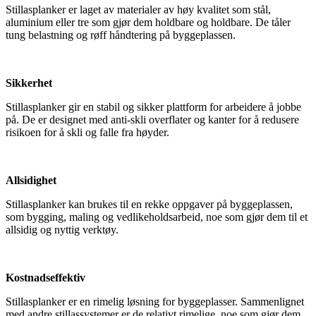
Stillasplanker er laget av materialer av høy kvalitet som stål,
aluminium eller tre som gjør dem holdbare og holdbare. De tåler
tung belastning og røff håndtering på byggeplassen.
Sikkerhet
Stillasplanker gir en stabil og sikker plattform for arbeidere å jobbe
på. De er designet med anti-skli overflater og kanter for å redusere
risikoen for å skli og falle fra høyder.
Allsidighet
Stillasplanker kan brukes til en rekke oppgaver på byggeplassen,
som bygging, maling og vedlikeholdsarbeid, noe som gjør dem til et
allsidig og nyttig verktøy.
Kostnadseffektiv
Stillasplanker er en rimelig løsning for byggeplasser. Sammenlignet
med andre stillassystemer er de relativt rimelige, noe som gjør dem