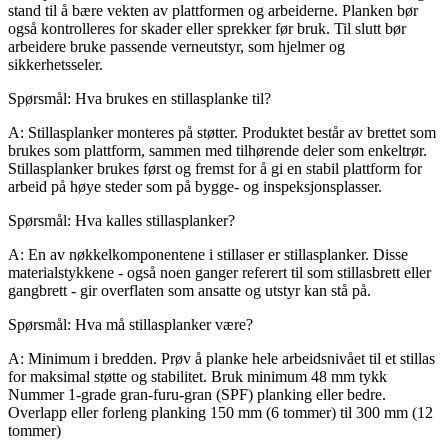
stand til å bære vekten av plattformen og arbeiderne. Planken bør
også kontrolleres for skader eller sprekker før bruk. Til slutt bør
arbeidere bruke passende verneutstyr, som hjelmer og
sikkerhetsseler.
Spørsmål: Hva brukes en stillasplanke til?
A: Stillasplanker monteres på støtter. Produktet består av brettet som
brukes som plattform, sammen med tilhørende deler som enkeltrør.
Stillasplanker brukes først og fremst for å gi en stabil plattform for
arbeid på høye steder som på bygge- og inspeksjonsplasser.
Spørsmål: Hva kalles stillasplanker?
A: En av nøkkelkomponentene i stillaser er stillasplanker. Disse
materialstykkene - også noen ganger referert til som stillasbrett eller
gangbrett - gir overflaten som ansatte og utstyr kan stå på.
Spørsmål: Hva må stillasplanker være?
A: Minimum i bredden. Prøv å planke hele arbeidsnivået til et stillas
for maksimal støtte og stabilitet. Bruk minimum 48 mm tykk
Nummer 1-grade gran-furu-gran (SPF) planking eller bedre.
Overlapp eller forleng planking 150 mm (6 tommer) til 300 mm (12
tommer)