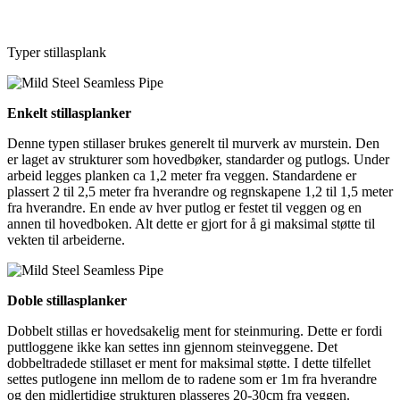
Typer stillasplank
Enkelt stillasplanker
Denne typen stillaser brukes generelt til murverk av murstein. Den
er laget av strukturer som hovedbøker, standarder og putlogs. Under
arbeid legges planken ca 1,2 meter fra veggen. Standardene er
plassert 2 til 2,5 meter fra hverandre og regnskapene 1,2 til 1,5 meter
fra hverandre. En ende av hver putlog er festet til veggen og en
annen til hovedboken. Alt dette er gjort for å gi maksimal støtte til
vekten til arbeiderne.
Doble stillasplanker
Dobbelt stillas er hovedsakelig ment for steinmuring. Dette er fordi
puttloggene ikke kan settes inn gjennom steinveggene. Det
dobbeltradede stillaset er ment for maksimal støtte. I dette tilfellet
settes putlogene inn mellom de to radene som er 1m fra hverandre
og den midlertidige strukturen plasseres 20-30cm fra veggen.