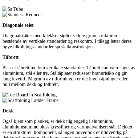
Diagonale seler
Diagonalstøtter med kilelåser støtter videre grunnstrukturen
bestående av vertikale standarder og reskontro. I tillegg letter deres
høye tilkoblingsstandarder spesialkonstruksjon.
Tåbrett
Plasser tåbrett mellom vertikale standarder. Tåbrett kan være laget av
aluminium, stål eller tre. Ståltåplater reduserer brannrisiko og gir
lang levetid. På grunn av utformingen er det ingen åpninger eller
hull mellom dekk og fotbrett.
Dekk
Også kjent som planker, er dekk tilgjengelig i aluminium,
aluminiumsramme pluss kryssfiner og varmgalvanisert stål. Dekket
er en strukturell komponent, så ingen hovedbok er nødvendig på
dekknivå, noe som ikke bare sparer kostnader, men også reduserer