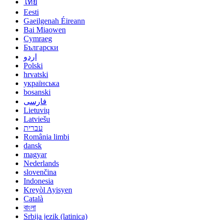
ไทย
Eesti
Gaeilgenah Éireann
Bai Miaowen
Cymraeg
Български
اردو
Polski
hrvatski
українська
bosanski
فارسی
Lietuvių
Latviešu
עברית
România limbi
dansk
magyar
Nederlands
slovenčina
Indonesia
Kreyòl Ayisyen
Català
বাংলা
Srbija jezik (latinica)