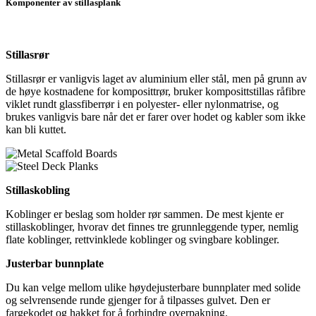
Komponenter av stillasplank
Stillasrør
Stillasrør er vanligvis laget av aluminium eller stål, men på grunn av
de høye kostnadene for komposittrør, bruker komposittstillas råfibre
viklet rundt glassfiberrør i en polyester- eller nylonmatrise, og
brukes vanligvis bare når det er farer over hodet og kabler som ikke
kan bli kuttet.
Stillaskobling
Koblinger er beslag som holder rør sammen. De mest kjente er
stillaskoblinger, hvorav det finnes tre grunnleggende typer, nemlig
flate koblinger, rettvinklede koblinger og svingbare koblinger.
Justerbar bunnplate
Du kan velge mellom ulike høydejusterbare bunnplater med solide
og selvrensende runde gjenger for å tilpasses gulvet. Den er
fargekodet og hakket for å forhindre overpakning.