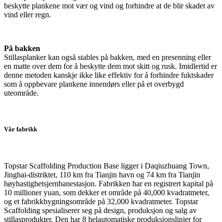
beskytte plankene mot vær og vind og forhindre at de blir skadet av
vind eller regn.
På bakken
Stillasplanker kan også stables på bakken, med en presenning eller
en matte over dem for å beskytte dem mot skitt og rusk. Imidlertid er
denne metoden kanskje ikke like effektiv for å forhindre fuktskader
som å oppbevare plankene innendørs eller på et overbygd
uteområde.
Vår fabrikk
Topstar Scaffolding Production Base ligger i Daqiuzhuang Town,
Jinghai-distriktet, 110 km fra Tianjin havn og 74 km fra Tianjin
høyhastighetsjernbanestasjon. Fabrikken har en registrert kapital på
10 millioner yuan, som dekker et område på 40,000 kvadratmeter,
og et fabrikkbygningsområde på 32,000 kvadratmeter. Topstar
Scaffolding spesialiserer seg på design, produksjon og salg av
stillasprodukter. Den har 8 helautomatiske produksjonslinjer for