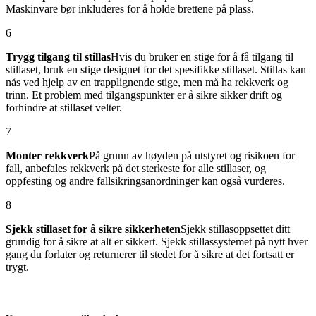
Maskinvare bør inkluderes for å holde brettene på plass.
6
Trygg tilgang til stillas
Hvis du bruker en stige for å få tilgang til
stillaset, bruk en stige designet for det spesifikke stillaset. Stillas kan
nås ved hjelp av en trapplignende stige, men må ha rekkverk og
trinn. Et problem med tilgangspunkter er å sikre sikker drift og
forhindre at stillaset velter.
7
Monter rekkverk
På grunn av høyden på utstyret og risikoen for
fall, anbefales rekkverk på det sterkeste for alle stillaser, og
oppfesting og andre fallsikringsanordninger kan også vurderes.
8
Sjekk stillaset for å sikre sikkerheten
Sjekk stillasoppsettet ditt
grundig for å sikre at alt er sikkert. Sjekk stillassystemet på nytt hver
gang du forlater og returnerer til stedet for å sikre at det fortsatt er
trygt.