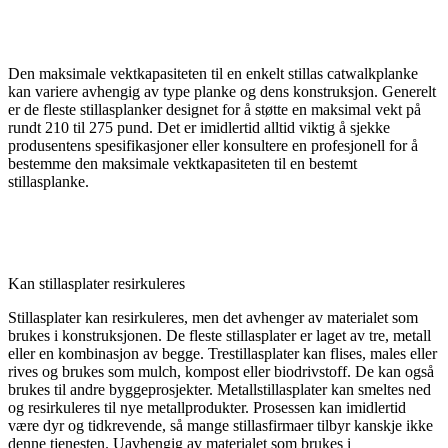
Den maksimale vektkapasiteten til en enkelt stillas catwalkplanke
kan variere avhengig av type planke og dens konstruksjon. Generelt
er de fleste stillasplanker designet for å støtte en maksimal vekt på
rundt 210 til 275 pund. Det er imidlertid alltid viktig å sjekke
produsentens spesifikasjoner eller konsultere en profesjonell for å
bestemme den maksimale vektkapasiteten til en bestemt
stillasplanke.
Kan stillasplater resirkuleres
Stillasplater kan resirkuleres, men det avhenger av materialet som
brukes i konstruksjonen. De fleste stillasplater er laget av tre, metall
eller en kombinasjon av begge. Trestillasplater kan flises, males eller
rives og brukes som mulch, kompost eller biodrivstoff. De kan også
brukes til andre byggeprosjekter. Metallstillasplater kan smeltes ned
og resirkuleres til nye metallprodukter. Prosessen kan imidlertid
være dyr og tidkrevende, så mange stillasfirmaer tilbyr kanskje ikke
denne tjenesten. Uavhengig av materialet som brukes i