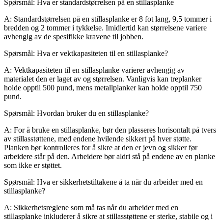
Spørsmål: Hva er standardstørrelsen på en stillasplanke
A: Standardstørrelsen på en stillasplanke er 8 fot lang, 9,5 tommer i
bredden og 2 tommer i tykkelse. Imidlertid kan størrelsene variere
avhengig av de spesifikke kravene til jobben.
Spørsmål: Hva er vektkapasiteten til en stillasplanke?
A: Vektkapasiteten til en stillasplanke varierer avhengig av
materialet den er laget av og størrelsen. Vanligvis kan treplanker
holde opptil 500 pund, mens metallplanker kan holde opptil 750
pund.
Spørsmål: Hvordan bruker du en stillasplanke?
A: For å bruke en stillasplanke, bør den plasseres horisontalt på tvers
av stillasstøttene, med endene hvilende sikkert på hver støtte.
Planken bør kontrolleres for å sikre at den er jevn og sikker før
arbeidere står på den. Arbeidere bør aldri stå på endene av en planke
som ikke er støttet.
Spørsmål: Hva er sikkerhetstiltakene å ta når du arbeider med en
stillasplanke?
A: Sikkerhetsreglene som må tas når du arbeider med en
stillasplanke inkluderer å sikre at stillasstøttene er sterke, stabile og i